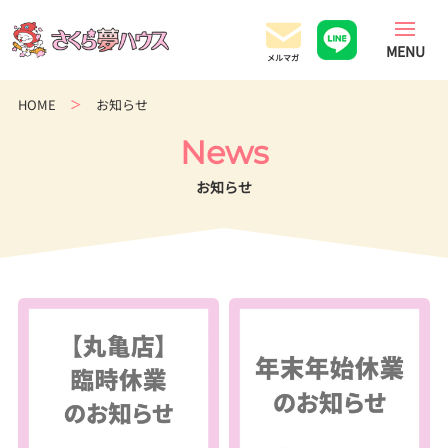
香
川
県
の
HOME
お知らせ
超
ロ
News
ー
コ
お知らせ
ス
ト
住
宅
専
門
店