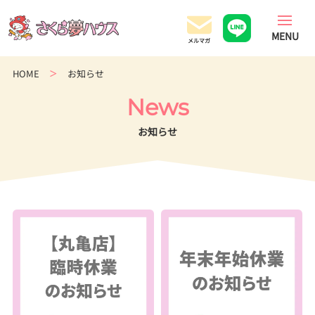
香
川
県
の
HOME
お知らせ
超
ロ
News
ー
コ
お知らせ
ス
ト
住
宅
専
門
店