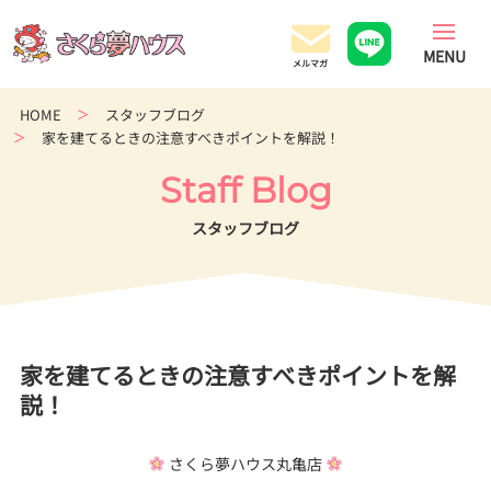
香
川
県
の
HOME
スタッフブログ
超
家を建てるときの注意すべきポイントを解説！
ロ
ー
Staff Blog
コ
ス
スタッフブログ
ト
住
宅
専
門
家を建てるときの注意すべきポイントを解
店
説！
さくら夢ハウス丸亀店