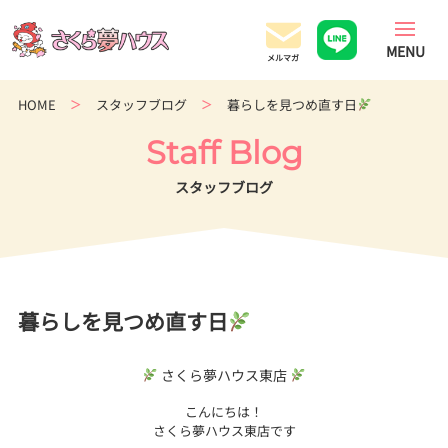
香
川
県
の
HOME
スタッフブログ
暮らしを見つめ直す日
超
ロ
Staff Blog
ー
コ
スタッフブログ
ス
ト
住
宅
専
暮らしを見つめ直す日
門
店
さくら夢ハウス東店
こんにちは！
さくら夢ハウス東店です