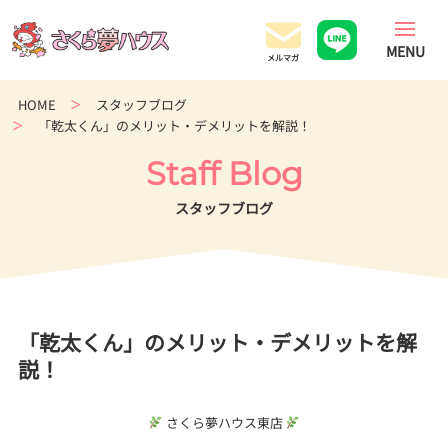
香
川
県
の
HOME
スタッフブログ
超
「乾太くん」のメリット・デメリットを解説！
ロ
ー
Staff Blog
コ
ス
スタッフブログ
ト
住
宅
専
門
「乾太くん」のメリット・デメリットを解
店
説！
さくら夢ハウス東店