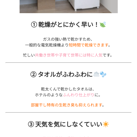
① 乾燥がとにかく早い！
ガスの強い熱で乾かすため、
一般的な電気乾燥機より
短時間で乾燥できます
。
忙しい
共働き世帯や子育て世帯には特に人気
です。
② タオルがふわふわに
乾太くんで乾かしたタオルは、
ホテルのような
ふんわり仕上がり
に。
部屋干し特有の生乾き臭も抑えられます
。
③ 天気を気にしなくていい