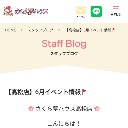
香
川
県
の
HOME
スタッフブログ
【高松店】6月イベント情報
超
ロ
Staff Blog
ー
コ
スタッフブログ
ス
ト
住
宅
専
【高松店】6月イベント情報
門
店
さくら夢ハウス高松店
こんにちは！