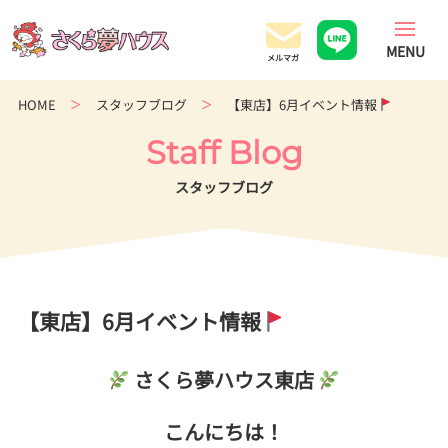
香
川
県
の
HOME
スタッフブログ
【東店】6月イベント情報
超
ロ
Staff Blog
ー
コ
スタッフブログ
ス
ト
住
宅
専
【東店】6月イベント情報
門
店
さくら夢ハウス東店
こんにちは！