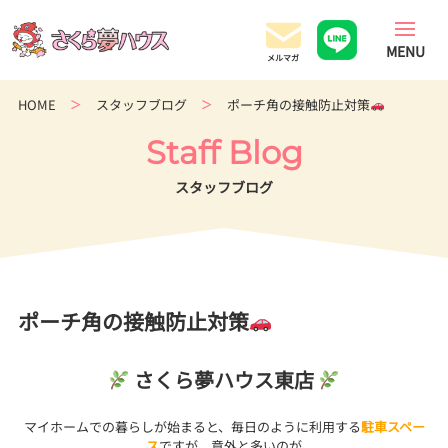
香
川
県
の
HOME
スタッフブログ
ポーチ角の接触防止対策
超
ロ
Staff Blog
ー
コ
スタッフブログ
ス
ト
住
宅
専
ポーチ角の接触防止対策
門
店
さくら夢ハウス東店
マイホームでの暮らしが始まると、毎日のように利用する
駐車スペー
ス
ですが、意外と多いのが