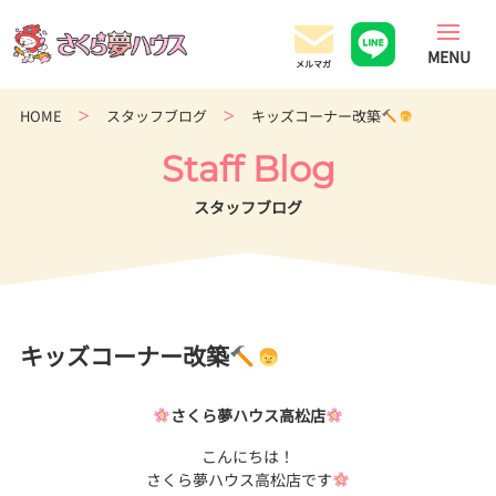
香
川
県
の
HOME
スタッフブログ
キッズコーナー改築
超
ロ
Staff Blog
ー
コ
スタッフブログ
ス
ト
住
宅
専
キッズコーナー改築
門
店
さくら夢ハウス高松店
こんにちは！
さくら夢ハウス高松店です