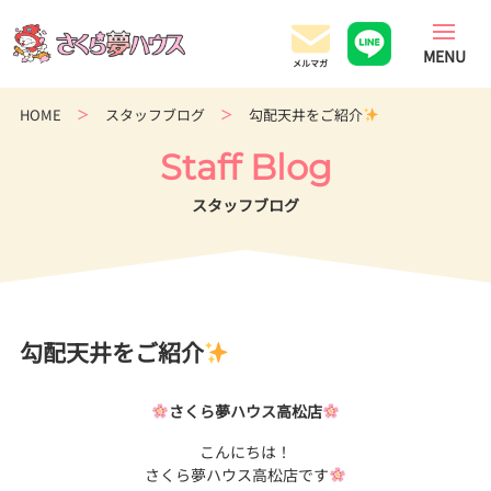
香
川
県
の
HOME
スタッフブログ
勾配天井をご紹介
超
ロ
Staff Blog
ー
コ
スタッフブログ
ス
ト
住
宅
専
勾配天井をご紹介
門
店
さくら夢ハウス高松店
こんにちは！
さくら夢ハウス高松店です