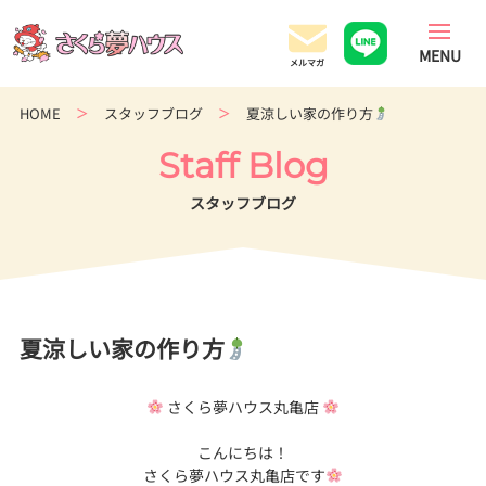
香
川
県
の
HOME
スタッフブログ
夏涼しい家の作り方
超
ロ
Staff Blog
ー
コ
スタッフブログ
ス
ト
住
宅
専
夏涼しい家の作り方
門
店
さくら夢ハウス丸亀店
こんにちは！
さくら夢ハウス丸亀店です