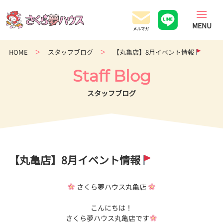
香
川
県
の
HOME
スタッフブログ
【丸亀店】8月イベント情報
超
ロ
Staff Blog
ー
コ
スタッフブログ
ス
ト
住
宅
専
【丸亀店】8月イベント情報
門
店
さくら夢ハウス丸亀店
こんにちは！
さくら夢ハウス丸亀店です