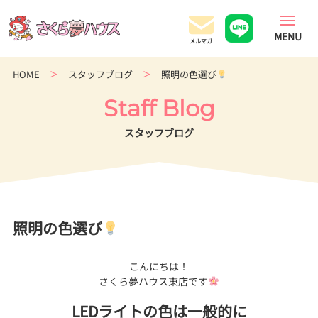
香
川
県
の
HOME
スタッフブログ
照明の色選び
超
ロ
Staff Blog
ー
コ
スタッフブログ
ス
ト
住
宅
専
照明の色選び
門
店
こんにちは！
さくら夢ハウス東店です
LEDライトの色は一般的に