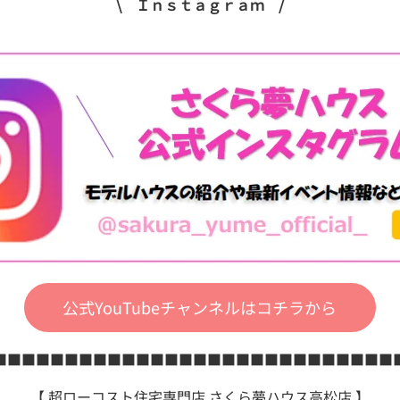
\ Ｉｎｓｔａｇｒａｍ /
公式YouTubeチャンネルはコチラから
■■■■■■■■■■■■■■■■■■■■■■■■■■■■
【 超ローコスト住宅専門店 さくら夢ハウス高松店 】