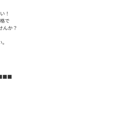
い！
格で
せんか？
い。
■■■