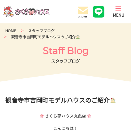
香
川
県
の
HOME
スタッフブログ
超
観音寺市吉岡町モデルハウスのご紹介
ロ
ー
Staff Blog
コ
ス
スタッフブログ
ト
住
宅
専
門
観音寺市吉岡町モデルハウスのご紹介
店
さくら夢ハウス丸亀店
こんにちは！