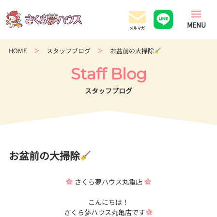
香
川
県
の
HOME
スタッフブログ
お盆前の大掃除
超
ロ
Staff Blog
ー
コ
スタッフブログ
ス
ト
住
宅
専
お盆前の大掃除
門
店
さくら夢ハウス丸亀店
こんにちは！
さくら夢ハウス丸亀店です