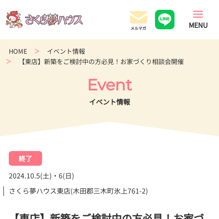
香
川
県
の
HOME
イベント情報
超
【東店】新築をご検討中の方必見！お家づくり相談会開催
ロ
ー
Event
コ
ス
イベント情報
ト
住
宅
専
終了
門
店
2024.10.5(土)・6(日)
さくら夢ハウス東店(木田郡三木町氷上761-2)
【東店】新築をご検討中の方必見！お家づ