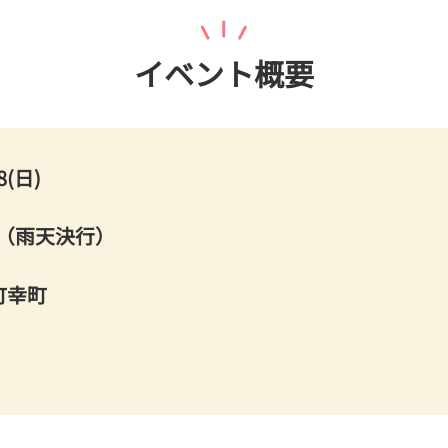
イベント概要
8(日)
00（雨天決行）
町幸町