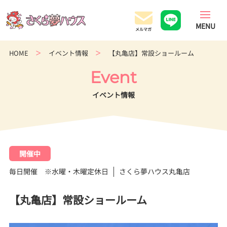
香
川
県
の
HOME
イベント情報
【丸亀店】常設ショールーム
超
ロ
Event
ー
コ
イベント情報
ス
ト
住
宅
専
開催中
門
毎日開催 ※水曜・木曜定休日
さくら夢ハウス丸亀店
店
【丸亀店】常設ショールーム