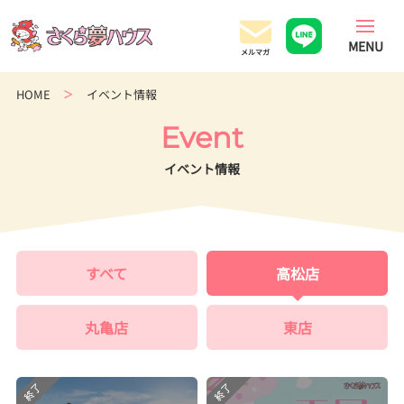
香
川
県
の
HOME
イベント情報
超
ロ
Event
ー
コ
イベント情報
ス
ト
住
宅
すべて
専
高松店
門
店
丸亀店
東店