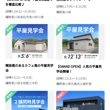
を徹底比較♪
日時
8.17(月)〜8.31(月)
日時
8.29(土)〜8.30(日)
場所
香川県
場所
香川県高松市香川町川東
開放感のあるカフェ風の平屋見学
【GRAND OPEN】人気の平屋見
会
学会開催！
日時
9.5(土)〜9.6(日)
日時
9.12(土)〜9.13(日)
場所
香川県木田郡三木町
場所
香川県丸亀市土器町東