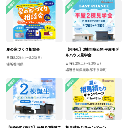
夏の家づくり相談会
【FINAL】2棟同時公開 平屋モデ
ルハウス見学会
日時
8.22(土)〜8.23(日)
日時
8.29(土)〜8.30(日)
場所
香川県
場所
香川県綾歌郡宇多津町
【GRAND OPEN】平屋＆2階建て
相見積もりキャンペーン