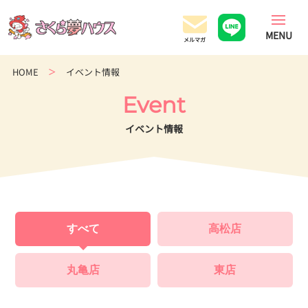
香
川
県
の
HOME
イベント情報
超
ロ
Event
ー
コ
イベント情報
ス
ト
住
宅
専
門
すべて
高松店
店
丸亀店
東店