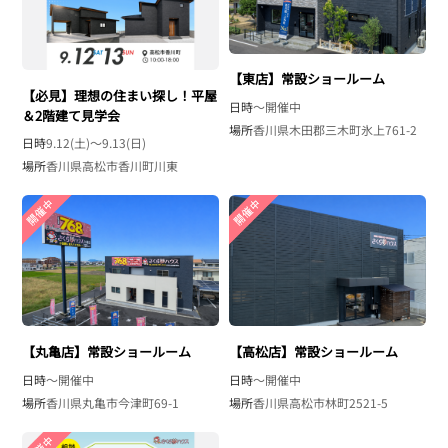
【東店】常設ショールーム
【必見】理想の住まい探し！平屋
日時
〜開催中
＆2階建て見学会
場所
香川県木田郡三木町氷上761-2
日時
9.12(土)〜9.13(日)
場所
香川県高松市香川町川東
【丸亀店】常設ショールーム
【高松店】常設ショールーム
日時
〜開催中
日時
〜開催中
場所
香川県丸亀市今津町69-1
場所
香川県高松市林町2521-5