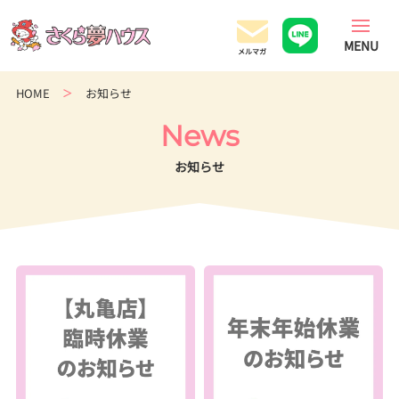
香
川
県
の
HOME
お知らせ
超
ロ
News
ー
コ
お知らせ
ス
ト
住
宅
専
門
店