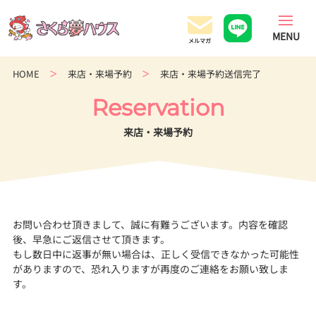
香
川
県
の
HOME
来店・来場予約
来店・来場予約送信完了
超
ロ
Reservation
ー
コ
来店・来場予約
ス
ト
住
宅
専
お問い合わせ頂きまして、誠に有難うございます。内容を確認
門
後、早急にご返信させて頂きます。
店
もし数日中に返事が無い場合は、正しく受信できなかった可能性
がありますので、恐れ入りますが再度のご連絡をお願い致しま
す。