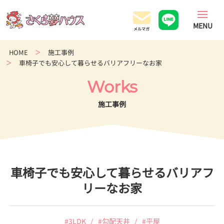
香
川
県
の
HOME
施工事例
超
車椅子でも安心して暮らせるバリアフリーなお家
ロ
ー
Works
コ
ス
施工事例
ト
住
宅
専
門
車椅子でも安心して暮らせるバリアフ
店
リーなお家
#3LDK
#勾配天井
#平屋