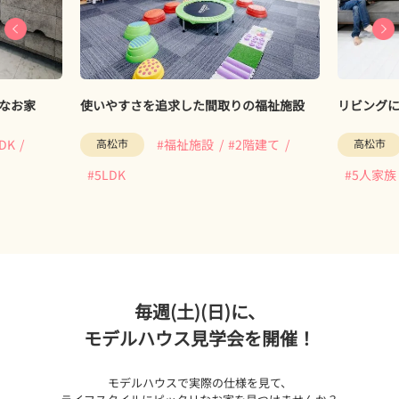
取りの福祉施設
リビングに水槽があるお家
木
洗
#2階建て
高松市
#2階建て
#4LDK
#5人家族
#
毎週(土)(日)に、
モデルハウス見学会を開催！
モデルハウスで実際の仕様を見て、