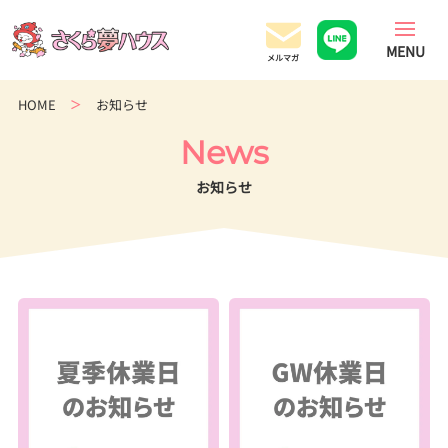
香
川
県
の
HOME
お知らせ
超
ロ
News
ー
コ
お知らせ
ス
ト
住
宅
専
門
店