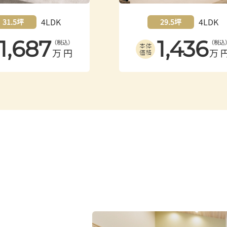
4LDK
4LDK
29.5坪
29.8坪
1,436
1,450
（税込）
（税込
万円
万