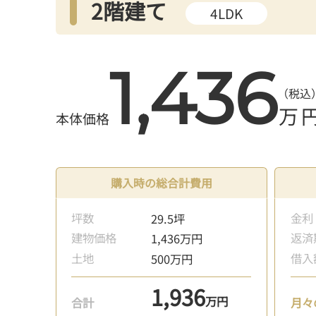
2階建て
4LDK
1,436
（税込
万
購入時の総合計費用
坪数
金利
29.5坪
建物価格
返済
1,436万円
土地
借入
500万円
1,936
万円
合計
月々