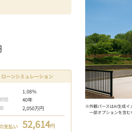
）
円
ローンシミュレーション
1.08％
期間
40年
※外観パースはAI生成イ
額
2,050万円
一部オプションを含む
52,614
円
の支払い