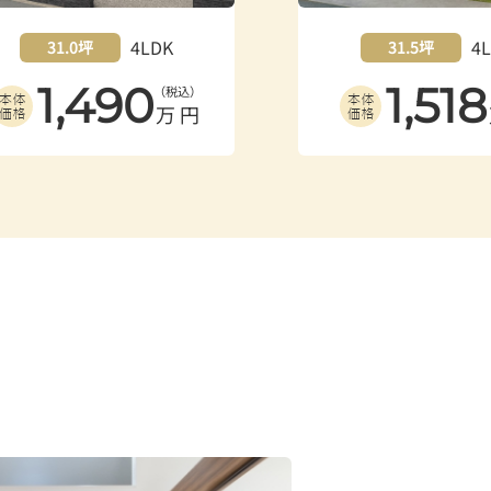
4LDK
4
31.5坪
32.3坪
1,518
1,547
（税込）
万円