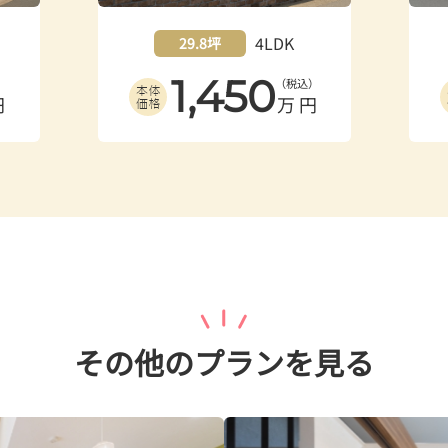
4LDK
31.0坪
1,490
）
（税込）
円
万円
その他のプランを見る