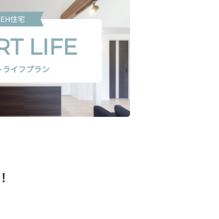
ZEH住宅
T LIFE
トライフプラン
！