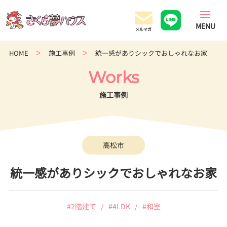
香
川
県
の
HOME
施工事例
統一感がありシックでおしゃれなお家
超
ロ
Works
ー
コ
施工事例
ス
ト
住
宅
高松市
専
門
統一感がありシックでおしゃれなお家
店
#2階建て
#4LDK
#和室