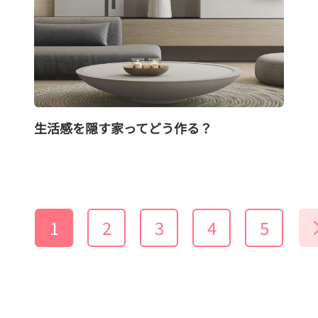
生活感を隠す家ってどう作る？
1
2
3
4
5