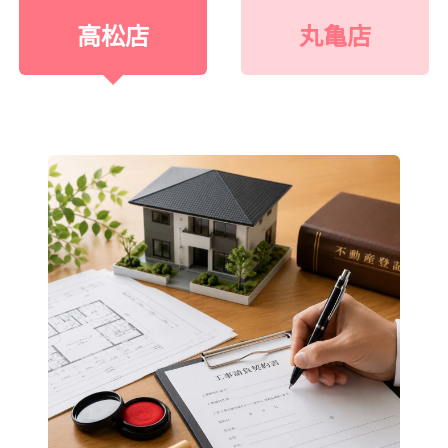
高松店
丸亀店